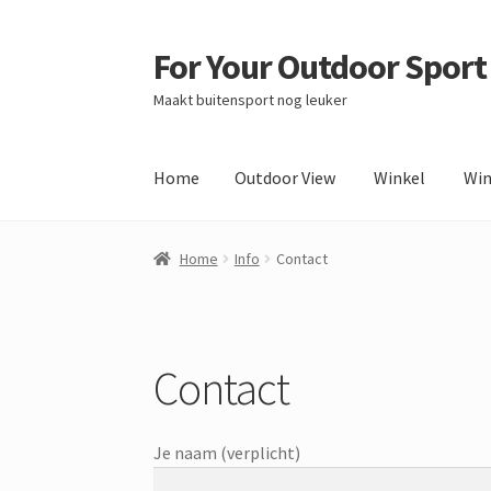
For Your Outdoor Sport
Ga
Ga
door
naar
Maakt buitensport nog leuker
naar
de
navigatie
inhoud
Home
Outdoor View
Winkel
Wi
Home
Outdoor View
Winkel
Winkelmand
Afre
Home
Info
Contact
Contact
Je naam (verplicht)