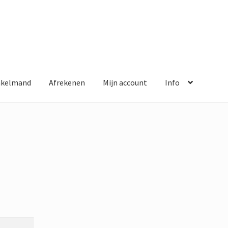
nkelmand
Afrekenen
Mijn account
Info
kenen
Mijn account
Info