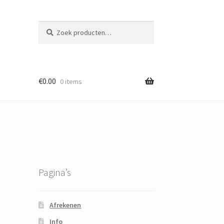
Zoeken
Zoeken
naar:
€
0.00
0 items
Pagina’s
Afrekenen
Info